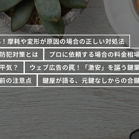
S！摩耗や変形が原因の場合の正しい対処法
防犯対策とは
プロに依頼する場合の料金相
平気？
ウェブ広告の罠！「激安」を謳う鍵
前の注意点
鍵屋が語る、元鍵なしからの合