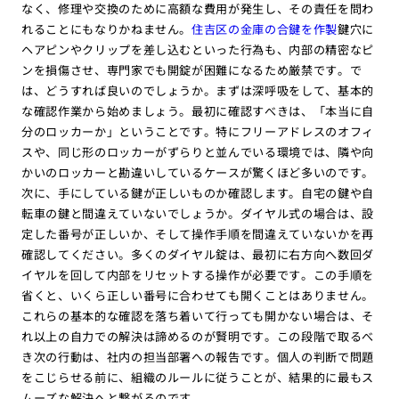
なく、修理や交換のために高額な費用が発生し、その責任を問わ
れることにもなりかねません。
住吉区の金庫の合鍵を作製
鍵穴に
ヘアピンやクリップを差し込むといった行為も、内部の精密なピ
ンを損傷させ、専門家でも開錠が困難になるため厳禁です。で
は、どうすれば良いのでしょうか。まずは深呼吸をして、基本的
な確認作業から始めましょう。最初に確認すべきは、「本当に自
分のロッカーか」ということです。特にフリーアドレスのオフィ
スや、同じ形のロッカーがずらりと並んでいる環境では、隣や向
かいのロッカーと勘違いしているケースが驚くほど多いのです。
次に、手にしている鍵が正しいものか確認します。自宅の鍵や自
転車の鍵と間違えていないでしょうか。ダイヤル式の場合は、設
定した番号が正しいか、そして操作手順を間違えていないかを再
確認してください。多くのダイヤル錠は、最初に右方向へ数回ダ
イヤルを回して内部をリセットする操作が必要です。この手順を
省くと、いくら正しい番号に合わせても開くことはありません。
これらの基本的な確認を落ち着いて行っても開かない場合は、そ
れ以上の自力での解決は諦めるのが賢明です。この段階で取るべ
き次の行動は、社内の担当部署への報告です。個人の判断で問題
をこじらせる前に、組織のルールに従うことが、結果的に最もス
ムーズな解決へと繋がるのです。