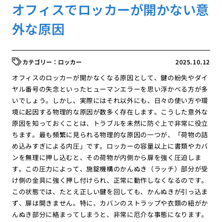
オフィスでロッカーが開かない意
外な原因
ロッカー
2025.10.12
オフィスのロッカーが開かなくなる原因として、鍵の紛失やダイ
ヤル番号の失念といったヒューマンエラーを思い浮かべる方が多
いでしょう。しかし、実際にはそれ以外にも、日々の使い方や環
境に起因する物理的な原因が数多く存在します。こうした意外な
原因を知っておくことは、トラブルを未然に防ぐ上で非常に役立
ちます。最も頻繁に見られる物理的な原因の一つが、「荷物の詰
め込みすぎによる内圧」です。ロッカーの容量以上に書類やカバ
ンを無理に押し込むと、その荷物が内側から扉を強く圧迫しま
す。この圧力によって、施錠機構のかんぬき（ラッチ）部分が受
け側の金具に強く押し付けられ、正常に動作しなくなるのです。
この状態では、たとえ正しい鍵を回しても、かんぬきが引っ込ま
ず、扉は開きません。特に、カバンのストラップや衣類の紐がか
んぬき部分に絡まってしまうと、非常に厄介な事態になります。