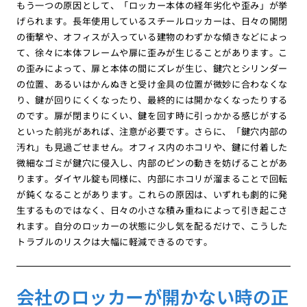
もう一つの原因として、「ロッカー本体の経年劣化や歪み」が挙
げられます。長年使用しているスチールロッカーは、日々の開閉
の衝撃や、オフィスが入っている建物のわずかな傾きなどによっ
て、徐々に本体フレームや扉に歪みが生じることがあります。こ
の歪みによって、扉と本体の間にズレが生じ、鍵穴とシリンダー
の位置、あるいはかんぬきと受け金具の位置が微妙に合わなくな
り、鍵が回りにくくなったり、最終的には開かなくなったりする
のです。扉が閉まりにくい、鍵を回す時に引っかかる感じがする
といった前兆があれば、注意が必要です。さらに、「鍵穴内部の
汚れ」も見過ごせません。オフィス内のホコリや、鍵に付着した
微細なゴミが鍵穴に侵入し、内部のピンの動きを妨げることがあ
ります。ダイヤル錠も同様に、内部にホコリが溜まることで回転
が鈍くなることがあります。これらの原因は、いずれも劇的に発
生するものではなく、日々の小さな積み重ねによって引き起こさ
れます。自分のロッカーの状態に少し気を配るだけで、こうした
トラブルのリスクは大幅に軽減できるのです。
会社のロッカーが開かない時の正