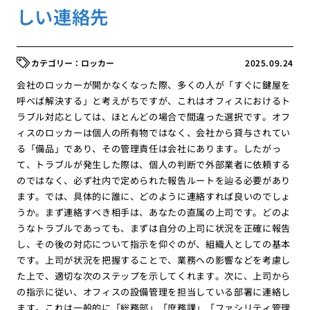
しい連絡先
ロッカー
2025.09.24
会社のロッカーが開かなくなった際、多くの人が「すぐに鍵屋を
呼べば解決する」と考えがちですが、これはオフィスにおけるト
ラブル対応としては、ほとんどの場合で間違った選択です。オフ
ィスのロッカーは個人の所有物ではなく、会社から貸与されてい
る「備品」であり、その管理責任は会社にあります。したがっ
て、トラブルが発生した際は、個人の判断で外部業者に依頼する
のではなく、必ず社内で定められた報告ルートを辿る必要があり
ます。では、具体的に誰に、どのように連絡すれば良いのでしょ
うか。まず連絡すべき相手は、あなたの直属の上司です。どのよ
うなトラブルであっても、まずは自分の上司に状況を正確に報告
し、その後の対応について指示を仰ぐのが、組織人としての基本
です。上司が状況を把握することで、業務への影響などを考慮し
た上で、適切な次のステップを示してくれます。次に、上司から
の指示に従い、オフィスの設備管理を担当している部署に連絡し
ます。これは一般的に「総務部」「庶務課」「ファシリティ管理