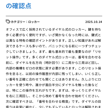
の確認点
ロッカー
2025.10.14
オフィスで広く採用されているダイヤル式のロッカー。鍵を持ち
歩く必要がなく便利ですが、いざ開かなくなった時には、鍵式と
は異なる特有の確認ポイントがあります。正しい知識があれば解
決できるケースも多いので、パニックになる前に一つずつチェッ
クしていきましょう。まず、最も基本的で最も重要なのが「リセ
ット操作」です。多くのダイヤル式ロッカーは、番号を合わせる
前に、ダイヤルを右方向（時計回り）に二周から三周ほど回し、
内部の機構をゼロの状態に戻す必要があります。このリセット操
作を怠ると、以前の操作履歴が内部に残ってしまい、いくら正し
い番号を正確に合わせても開くことはありません。久しぶりにロ
ッカーを使う時や、誰かが面白半分にダイヤルを触った後など
は、特にこの操作を忘れがちです。まずは、ゆっくりとダイヤル
を右に三周回し、そこから改めて番号を合わせ始めてください。
次に確認すべきは、「番号を合わせる精度」です。ダイヤルの目
盛りは非常に細かく、少しでもズレているとロックは解除されま