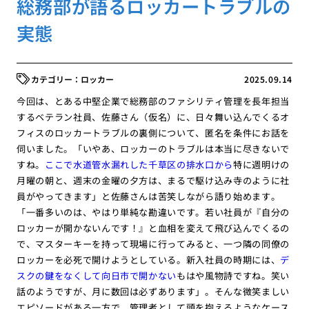
総務部が語るロッカートラブルの
実態
ロッカー
2025.09.14
今回は、とある中堅企業で総務部のファシリティ管理を長年担当
するベテラン社員、佐藤さん（仮名）に、日々舞い込んでくるオ
フィスのロッカートラブルの裏側について、匿名を条件にお話を
伺いました。「いやあ、ロッカーのトラブルは本当に尽きないで
すね。
ここで水道管水漏れした千草区の排水口から
特に週明けの
月曜の朝と、週末の金曜の夕方は、まるで駆け込み寺のように社
員がやってきます」と佐藤さんは苦笑しながら語り始めます。
「一番多いのは、やはり単純な勘違いです。若い社員が『自分の
ロッカーが開かないんです！』と血相を変えて飛び込んでくるの
で、マスターキーを持って現場に行ってみると、一つ隣の同僚の
ロッカーを必死で開けようとしている。新入社員の時期には、
デ
スクの鍵をなくして向日市で開かない
もはや風物詩ですね。笑い
話のようですが、月に数回は必ずあります」。そんな微笑ましい
エピソードがある一方で、管理者として頭を抱えるようなケース