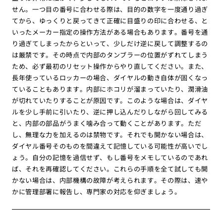
せん。一つ目の番号に合わせる際は、目的の数字を一度通り過ぎ
てから、ゆっくりと戻ってきて正確に目盛りの印に合わせる、と
いったメーカー指定の操作方法がある場合もあります。番号を通
り過ぎてしまったからといって、少しだけ逆に戻して調整するの
は厳禁です。その時点で内部のタンブラーの位置がずれてしまう
ため、必ず最初のリセット操作からやり直してください。また、
長年使っているロッカーの場合、ダイヤルの動き自体が固くなっ
ていることもあります。内部にホコリが溜まっていたり、潤滑油
が切れていたりすることが原因です。このような場合は、ダイヤ
ルを少し手前に引いたり、逆に押し込んだりしながら回してみる
と、内部の部品がうまく噛み合って動くことがあります。ただ
し、無理な力を加えるのは禁物です。それでも開かない場合は、
ダイヤル番号そのものを間違えて記憶している可能性が高いでし
ょう。自分の記憶を過信せず、もし番号をメモしているのであれ
ば、それを再確認してください。これらの手順を全て試しても開
かない場合は、内部機構の故障が考えられます。その際は、速や
かに管理部署に報告し、専門家の対応を仰ぎましょう。