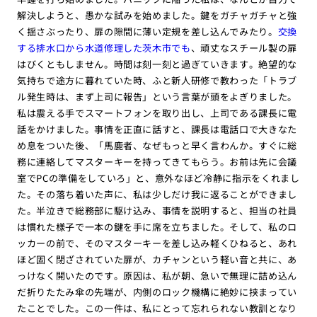
解決しようと、愚かな試みを始めました。鍵をガチャガチャと強
く揺さぶったり、扉の隙間に薄い定規を差し込んでみたり。
交換
する排水口から水道修理した茨木市でも
、頑丈なスチール製の扉
はびくともしません。時間は刻一刻と過ぎていきます。絶望的な
気持ちで途方に暮れていた時、ふと新人研修で教わった「トラブ
ル発生時は、まず上司に報告」という言葉が頭をよぎりました。
私は震える手でスマートフォンを取り出し、上司である課長に電
話をかけました。事情を正直に話すと、課長は電話口で大きなた
め息をついた後、「馬鹿者、なぜもっと早く言わんか。すぐに総
務に連絡してマスターキーを持ってきてもらう。お前は先に会議
室でPCの準備をしていろ」と、意外なほど冷静に指示をくれまし
た。その落ち着いた声に、私は少しだけ我に返ることができまし
た。半泣きで総務部に駆け込み、事情を説明すると、担当の社員
は慣れた様子で一本の鍵を手に席を立ちました。そして、私のロ
ッカーの前で、そのマスターキーを差し込み軽くひねると、あれ
ほど固く閉ざされていた扉が、カチャンという軽い音と共に、あ
っけなく開いたのです。原因は、私が朝、急いで無理に詰め込ん
だ折りたたみ傘の先端が、内側のロック機構に絶妙に挟まってい
たことでした。この一件は、私にとって忘れられない教訓となり