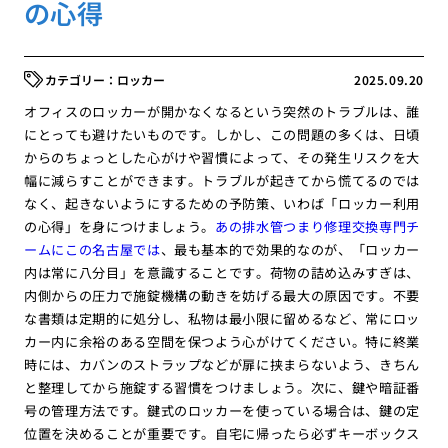
の心得
ロッカー
2025.09.20
オフィスのロッカーが開かなくなるという突然のトラブルは、誰
にとっても避けたいものです。しかし、この問題の多くは、日頃
からのちょっとした心がけや習慣によって、その発生リスクを大
幅に減らすことができます。トラブルが起きてから慌てるのでは
なく、起きないようにするための予防策、いわば「ロッカー利用
の心得」を身につけましょう。
あの排水管つまり修理交換専門チ
ームにこの名古屋では
、最も基本的で効果的なのが、「ロッカー
内は常に八分目」を意識することです。荷物の詰め込みすぎは、
内側からの圧力で施錠機構の動きを妨げる最大の原因です。不要
な書類は定期的に処分し、私物は最小限に留めるなど、常にロッ
カー内に余裕のある空間を保つよう心がけてください。特に終業
時には、カバンのストラップなどが扉に挟まらないよう、きちん
と整理してから施錠する習慣をつけましょう。次に、鍵や暗証番
号の管理方法です。鍵式のロッカーを使っている場合は、鍵の定
位置を決めることが重要です。自宅に帰ったら必ずキーボックス