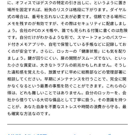
に、オフィスではデスクの特定の引き出しに、というように置き
場所を固定すれば、紛失のリスクは格段に下がります。ダイヤル
式の場合は、番号を忘れない工夫が必要です。信頼できる場所に
メモを残すのが有効ですが、その際はセキュリティに配慮しまし
ょう。会社のPCのメモ帳や、誰でも見られる付箋に書くのは危険
です。自分だけがわかるような形で、スマートフォンのパスワー
ド付きメモアプリや、自宅で保管している手帳などに記録してお
くのが安全です。さらに、ロッカーの「健康状態」にも気を配り
ましょう。鍵が回りにくい、扉の開閉がスムーズでない、といっ
た小さな異変は、大きなトラブルの前兆かもしれません。そうし
た違和感を覚えたら、放置せずに早めに総務部などの管理部署に
相談してください。早期にメンテナンスを行うことで、完全に開
かなくなるという最悪の事態を防ぐことができます。これらの心
得は、どれも難しいことではありません。自分のロッカーを、会
社から借りている大切な備品として丁寧に扱う。その意識を持つ
ことが、あなた自身を不要なストレスや時間の浪費から守る、最
も確実な方法なのです。