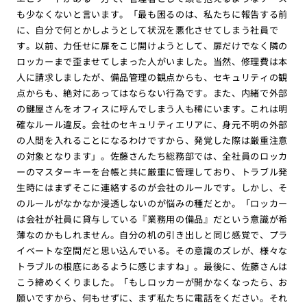
も少なくないと言います。「最も困るのは、私たちに報告する前
に、自分で何とかしようとして状況を悪化させてしまう社員で
す。以前、力任せに扉をこじ開けようとして、扉だけでなく隣の
ロッカーまで歪ませてしまった人がいました。当然、修理費は本
人に請求しましたが、備品管理の観点からも、セキュリティの観
点からも、絶対にあってはならない行為です。また、内緒で外部
の鍵屋さんをオフィスに呼んでしまう人も稀にいます。これは明
確なルール違反。会社のセキュリティエリアに、身元不明の外部
の人間を入れることになるわけですから、発覚した際は厳重注意
の対象となります」。佐藤さんたち総務部では、全社員のロッカ
ーのマスターキーを台帳と共に厳重に管理しており、トラブル発
生時にはまずそこに連絡するのが会社のルールです。しかし、そ
のルールがなかなか浸透しないのが悩みの種だとか。「ロッカー
は会社が社員に貸与している『業務用の備品』だという意識が希
薄なのかもしれません。自分の机の引き出しと同じ感覚で、プラ
イベートな空間だと思い込んでいる。その意識のズレが、様々な
トラブルの根底にあるように感じますね」。最後に、佐藤さんは
こう締めくくりました。「もしロッカーが開かなくなったら、お
願いですから、何もせずに、まず私たちに電話をください。それ