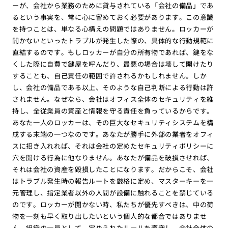
ーが、会社から業務のために貸与されている「会社の備品」であ
るという事実を、常に心に留めておく必要があります。この意識
を持つことは、単なる心構えの問題ではありません。ロッカーが
開かないといったトラブルが発生した際の、具体的な行動規範に
直結するのです。もしロッカーが自分の所有物であれば、鍵をな
くした際に自費で鍵屋を呼んだり、最悪の場合は壊して開けたり
することも、自己責任の範囲で許されるかもしれません。しか
し、会社の備品である以上、そのような自己判断による行動は許
されません。なぜなら、会社はオフィス全体のセキュリティを維
持し、全従業員の資産と情報を守る責任を負っているからです。
あなた一人のロッカーは、その巨大なセキュリティシステムを構
成する末端の一つなのです。あなたが勝手に外部の業者をオフィ
スに招き入れれば、それは会社の定めたセキュリティポリシーに
穴を開ける行為に他なりません。あなたが備品を破損させれば、
それは会社の資産を毀損したことになります。だからこそ、会社
はトラブル発生時の報告ルートを厳格に定め、マスターキーを一
元管理し、指定業者以外の人間が設備に触れることを禁じている
のです。ロッカーが開かない時、私たちが優先すべきは、中の荷
物を一刻も早く取り出したいという個人的な都合ではありませ
ん。組織の一員として、定められたルールを遵守し、会社全体の