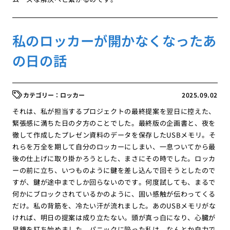
私のロッカーが開かなくなったあ
の日の話
ロッカー
2025.09.02
それは、私が担当するプロジェクトの最終提案を翌日に控えた、
緊張感に満ちた日の夕方のことでした。最終版の企画書と、夜を
徹して作成したプレゼン資料のデータを保存したUSBメモリ。そ
れらを万全を期して自分のロッカーにしまい、一息ついてから最
後の仕上げに取り掛かろうとした、まさにその時でした。ロッカ
ーの前に立ち、いつものように鍵を差し込んで回そうとしたので
すが、鍵が途中までしか回らないのです。何度試しても、まるで
何かにブロックされているかのように、固い感触が伝わってくる
だけ。私の背筋を、冷たい汗が流れました。あのUSBメモリがな
ければ、明日の提案は成り立たない。頭が真っ白になり、心臓が
早鐘を打ち始めました。パニックに陥った私は、なんとか自力で