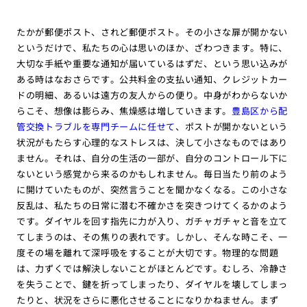
たかが郵便ポスト、されど郵便ポスト。その小さな扉が開かない
というだけで、私たちの心は思いのほか、ざわつきます。特に、
大切な手紙や重要な通知が届いているはずだ、という思い込みが
ある時はなおさらです。公共料金の支払い通知、クレジットカー
ドの明細、あるいは遠方の友人からの便り。中身がわからないか
らこそ、想像は膨らみ、焦燥感は増していきます。
豊島区から配
管交換トラブルを専門チームに任せて
、ポストが開かないという
状況がもたらす心理的なストレスは、決して小さなものではあり
ません。それは、自分の生活の一部が、自分のコントロール下に
ないという感覚から来るのかもしれません。毎日当たり前のよう
に開けていたものが、突然言うことを聞かなくなる。この小さな
反乱は、私たちの日常に潜む不確かさを突きつけてくるかのよう
です。ダイヤルを回す指先に力が入り、ガチャガチャと音を立て
てしまうのは、その焦りの表れです。しかし、そんな時こそ、一
度その場を離れて深呼吸をすることが大切です。物理的な問題
は、力ずくでは解決しないことがほとんどです。むしろ、冷静さ
を失うことで、鍵を折ってしまったり、ダイヤルを壊してしまっ
たりと、状況をさらに悪化させることになりかねません。まず