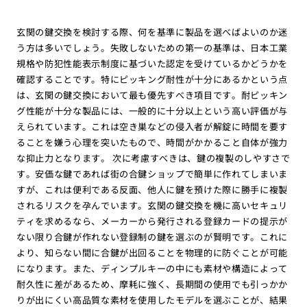
玄関の鍵交換を検討する際、何を基準に製品を選べばよいのか迷
う方は多いでしょう。失敗しないための第一の基準は、日本工業
規格や防犯性能表示制度に基づいた認定を受けているかどうかを
確認することです。特にピッキング耐性が十分にあるかという点
は、玄関の鍵交換において最も優先すべき項目です。耐ピッキン
グ性能が十分な製品には、一般的に十分以上という高い評価が与
えられています。これは空き巣などの侵入者が解錠に時間を要す
ることを嫌う心理を突いたもので、時間がかかること自体が強力
な抑止力となります。 次に考慮すべきは、鍵の複製のしやすさで
す。安価な鍵であれば街の合鍵ショップで簡単に作れてしまいま
すが、これは便利である反面、他人に鍵を預けた際に勝手に複製
されるリスクを孕んでいます。玄関の鍵交換を機に高いセキュリ
ティを求めるなら、メーカーから発行される登録カードの提示が
ない限り合鍵が作れない登録制の鍵を選ぶのが賢明です。これに
より、知らない間に合鍵が出回ることを物理的に防ぐことが可能
になります。また、ディンプルキーの中にも素材や構造によって
耐久性に差があるため、摩耗に強く、長期間の使用でも引っかか
りが出にくい高品質な素材を使用したモデルを選ぶことが、結果