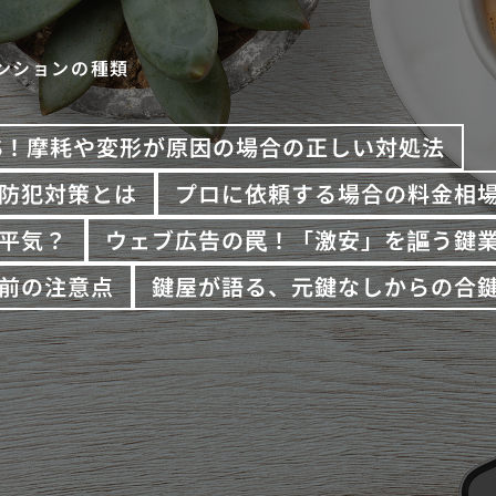
ンションの種類
S！摩耗や変形が原因の場合の正しい対処法
防犯対策とは
プロに依頼する場合の料金相
平気？
ウェブ広告の罠！「激安」を謳う鍵
前の注意点
鍵屋が語る、元鍵なしからの合