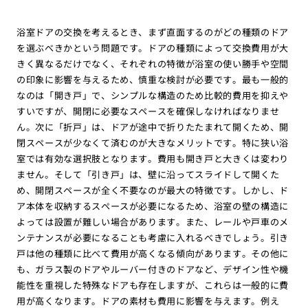
浴室ドアの交換を考えるとき、まず直面するのがどの種類のドア
を選ぶべきかという問題です。ドアの種類によって交換費用が大
きく異なるだけでなく、それぞれの特徴が浴室の使い勝手や空間
の印象に影響を与えるため、慎重な検討が必要です。最も一般的
なのは「開き戸」で、シンプルな構造のため比較的費用を抑えや
すいですが、開閉に必要なスペースを確保しなければなりませ
ん。次に「折戸」は、ドアが途中で折りたたまれて開くため、開
閉スペースが少なくて済むのが大きなメリットです。特に狭い浴
室では有効な選択肢となります。費用も開き戸と大きくは変わり
ません。そして「引き戸」は、壁に沿ってスライドして開くた
め、開閉スペースが全く不要なのが最大の特徴です。しかし、ド
ア本体を収納するスペースが必要になるため、浴室の壁の構造に
よっては設置が難しい場合があります。また、レールや戸車のメ
ンテナンスが必要になることも考慮に入れるべきでしょう。引き
戸は他の種類に比べて費用が高くなる傾向があります。その他に
も、ガラス製のドアやルーバー付きのドアなど、デザイン性や機
能性を重視した特殊なドアも存在しますが、これらは一般的に費
用が高くなります。ドアの素材も費用に影響を与えます。例え