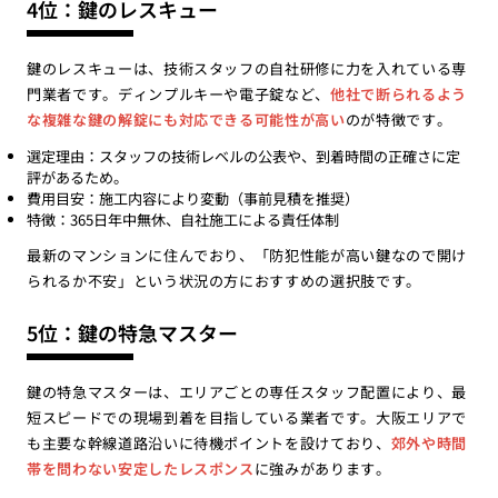
4位：鍵のレスキュー
鍵のレスキューは、技術スタッフの自社研修に力を入れている専
門業者です。ディンプルキーや電子錠など、
他社で断られるよう
な複雑な鍵の解錠にも対応できる可能性が高い
のが特徴です。
選定理由：スタッフの技術レベルの公表や、到着時間の正確さに定
評があるため。
費用目安：施工内容により変動（事前見積を推奨）
特徴：365日年中無休、自社施工による責任体制
最新のマンションに住んでおり、「防犯性能が高い鍵なので開け
られるか不安」という状況の方におすすめの選択肢です。
5位：鍵の特急マスター
鍵の特急マスターは、エリアごとの専任スタッフ配置により、最
短スピードでの現場到着を目指している業者です。大阪エリアで
も主要な幹線道路沿いに待機ポイントを設けており、
郊外や時間
帯を問わない安定したレスポンス
に強みがあります。