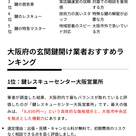
3
実店舗運営の信頼
対面での相談を重視
鍵の救急車
位
感
する方
4
技術力の高いスタ
特殊な鍵の解錠が必
鍵のレスキュー
位
ッフ
要な方
5
地域密着のスピー
大阪市外で急いでい
鍵の特急マスター
位
ド対応
る方
大阪府の玄関鍵開け業者おすすめラ
ンキング
1位：鍵レスキューセンター大阪営業所
筆者が調査した結果、大阪府内で最もバランスが取れていると評
価したのが「鍵レスキューセンター大阪営業所」です。最大の強
みは、
「8,800円〜」という具体的な価格提示と、大阪市中央区
を拠点とした機動力
にあります。
選定理由：出張・見積・キャンセル料が無料で、初期費用のリスク
なく相談できる点を高く評価しました。