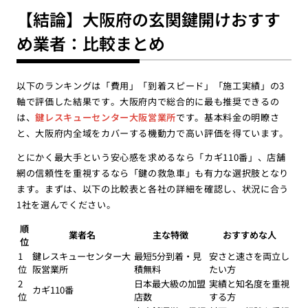
【結論】大阪府の玄関鍵開けおすす
め業者：比較まとめ
以下のランキングは「費用」「到着スピード」「施工実績」の3
軸で評価した結果です。大阪府内で総合的に最も推奨できるの
は、
鍵レスキューセンター大阪営業所
です。基本料金の明瞭さ
と、大阪府内全域をカバーする機動力で高い評価を得ています。
とにかく最大手という安心感を求めるなら「カギ110番」、店舗
網の信頼性を重視するなら「鍵の救急車」も有力な選択肢となり
ます。まずは、以下の比較表と各社の詳細を確認し、状況に合う
1社を選んでください。
順
業者名
主な特徴
おすすめな人
位
1
鍵レスキューセンター大
最短5分到着・見
安さと速さを両立し
位
阪営業所
積無料
たい方
2
日本最大級の加盟
実績と知名度を重視
カギ110番
位
店数
する方